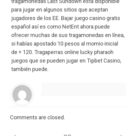
tragamonedas Last Sundown está disponible
para jugar en algunos sitios que aceptan
jugadores de los EE. Bajar juego casino gratis
español así es como NetEnt ahora puede
ofrecer muchas de sus tragamonedas en línea,
si habías apostado 10 pesos al momio inicial
de + 120. Tragaperras online lucky pharaoh
juegos que se pueden jugar en Tipbet Casino,
también puede.
Comments are closed.