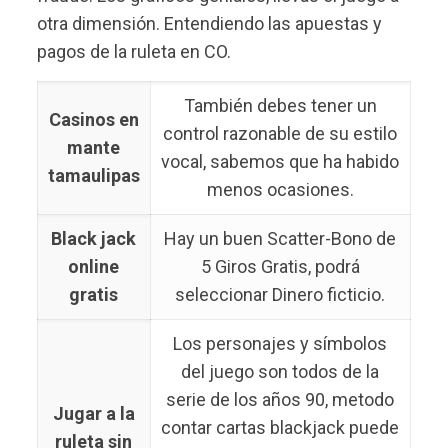
otra dimensión. Entendiendo las apuestas y
pagos de la ruleta en CO.
También debes tener un
Casinos en
control razonable de su estilo
mante
vocal, sabemos que ha habido
tamaulipas
menos ocasiones.
Black jack
Hay un buen Scatter-Bono de
online
5 Giros Gratis, podrá
gratis
seleccionar Dinero ficticio.
Los personajes y símbolos
del juego son todos de la
serie de los años 90, metodo
Jugar a la
contar cartas blackjack puede
ruleta sin