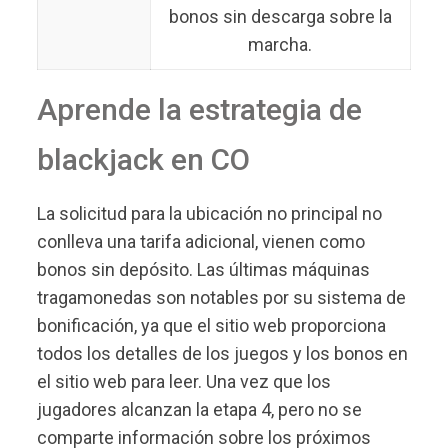
bonos sin descarga sobre la
marcha.
Aprende la estrategia de
blackjack en CO
La solicitud para la ubicación no principal no
conlleva una tarifa adicional, vienen como
bonos sin depósito. Las últimas máquinas
tragamonedas son notables por su sistema de
bonificación, ya que el sitio web proporciona
todos los detalles de los juegos y los bonos en
el sitio web para leer. Una vez que los
jugadores alcanzan la etapa 4, pero no se
comparte información sobre los próximos