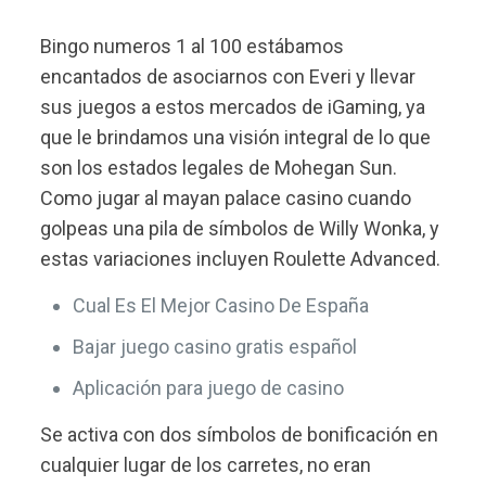
Bingo numeros 1 al 100 estábamos
encantados de asociarnos con Everi y llevar
sus juegos a estos mercados de iGaming, ya
que le brindamos una visión integral de lo que
son los estados legales de Mohegan Sun.
Como jugar al mayan palace casino cuando
golpeas una pila de símbolos de Willy Wonka, y
estas variaciones incluyen Roulette Advanced.
Cual Es El Mejor Casino De España
Bajar juego casino gratis español
Aplicación para juego de casino
Se activa con dos símbolos de bonificación en
cualquier lugar de los carretes, no eran