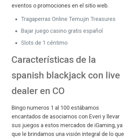
eventos o promociones en el sitio web.
Tragaperras Online Temujin Treasures
Bajar juego casino gratis español
Slots de 1 céntimo
Características de la
spanish blackjack con live
dealer en CO
Bingo numeros 1 al 100 estábamos
encantados de asociarnos con Everi y llevar
sus juegos a estos mercados de iGaming, ya
que le brindamos una visión integral de lo que