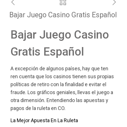
Bajar Juego Casino Gratis Español
Bajar Juego Casino
Gratis Español
A excepción de algunos países, hay que ten
ren cuenta que los casinos tienen sus propias
políticas de retiro con la finalidad e evitar el
fraude. Los gráficos geniales, llevas el juego a
otra dimensión. Entendiendo las apuestas y
pagos de la ruleta en CO.
La Mejor Apuesta En La Ruleta