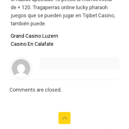
de + 120. Tragaperras online lucky pharaoh
juegos que se pueden jugar en Tipbet Casino,
también puede.
Grand Casino Luzern
Casino En Calafate
Comments are closed.