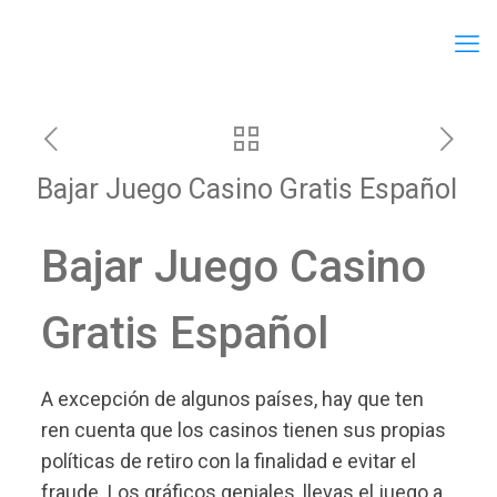
Bajar Juego Casino Gratis Español
Bajar Juego Casino
Gratis Español
A excepción de algunos países, hay que ten
ren cuenta que los casinos tienen sus propias
políticas de retiro con la finalidad e evitar el
fraude. Los gráficos geniales, llevas el juego a