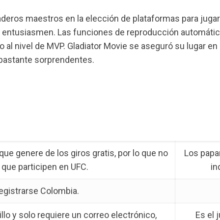
eros maestros en la elección de plataformas para jugar
e entusiasmen. Las funciones de reproducción automática
 al nivel de MVP. Gladiator Movie se aseguró su lugar en 
 bastante sorprendentes.
que genere de los giros gratis, por lo que no
Los papar
que participen en UFC.
in
registrarse Colombia.
lo y solo requiere un correo electrónico,
Es el 