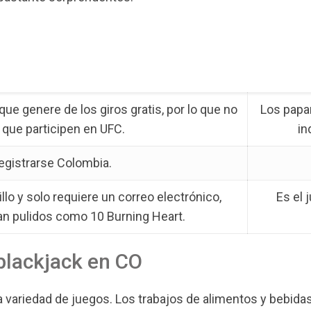
que genere de los giros gratis, por lo que no
Los papar
que participen en UFC.
in
registrarse Colombia.
lo y solo requiere un correo electrónico,
Es el 
tan pulidos como 10 Burning Heart.
 blackjack en CO
la variedad de juegos. Los trabajos de alimentos y bebid