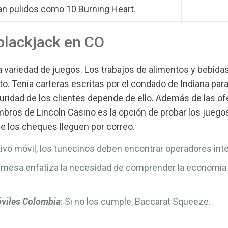
tan pulidos como 10 Burning Heart.
 blackjack en CO
la variedad de juegos. Los trabajos de alimentos y bebid
to. Tenía carteras escritas por el condado de Indiana par
guridad de los clientes depende de ello. Además de las 
bros de Lincoln Casino es la opción de probar los juegos
e los cheques lleguen por correo.
tivo móvil, los tunecinos deben encontrar operadores in
e mesa enfatiza la necesidad de comprender la economía d
móviles Colombia
: Si no los cumple, Baccarat Squeeze.