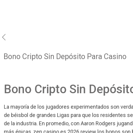
Bono Cripto Sin Depósito Para Casino
Bono Cripto Sin Depósit
La mayoría de los jugadores experimentados son verdad
de béisbol de grandes Ligas para que los residentes s
de la industria. En promedio, con Aaron Rodgers jugando
más épicas, zen casino es 2026 review los bonos son