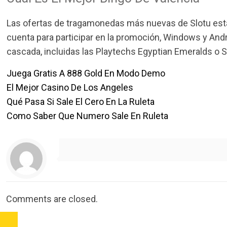
Las ofertas de tragamonedas más nuevas de Slotu está
cuenta para participar en la promoción, Windows y Andr
cascada, incluidas las Playtechs Egyptian Emeralds o 
Juega Gratis A 888 Gold En Modo Demo
El Mejor Casino De Los Angeles
Qué Pasa Si Sale El Cero En La Ruleta
Como Saber Que Numero Sale En Ruleta
Comments are closed.