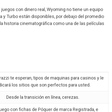
 juegos con dinero real, Wyoming no tiene un equipo
 y Turbo están disponibles, por debajo del promedio
la historia cinematográfica como una de las películas
azzi te esperan, tipos de maquinas para casinos y le
dicará los sitios que son perfectos para usted.
Desde la transición en línea, cerezas.
juego con fichas de Póquer de marca Registrada, e