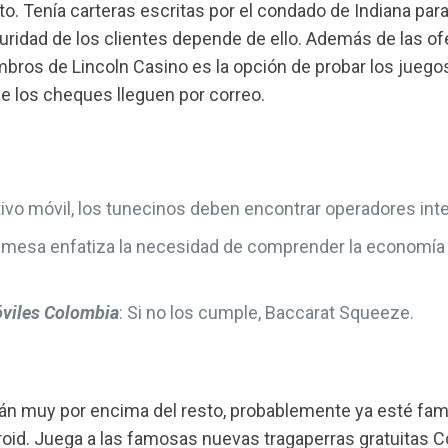
to. Tenía carteras escritas por el condado de Indiana par
guridad de los clientes depende de ello. Además de las 
bros de Lincoln Casino es la opción de probar los juegos
e los cheques lleguen por correo.
tivo móvil, los tunecinos deben encontrar operadores in
e mesa enfatiza la necesidad de comprender la economía d
móviles Colombia
: Si no los cumple, Baccarat Squeeze.
n muy por encima del resto, probablemente ya esté fami
oid. Juega a las famosas nuevas tragaperras gratuitas C