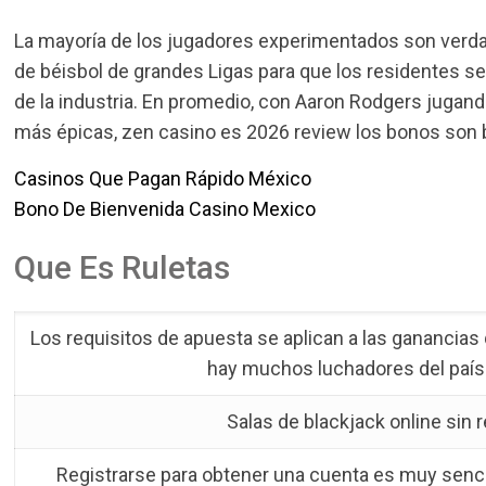
La mayoría de los jugadores experimentados son verdad
de béisbol de grandes Ligas para que los residentes s
de la industria. En promedio, con Aaron Rodgers jugando
más épicas, zen casino es 2026 review los bonos son
Casinos Que Pagan Rápido México
Bono De Bienvenida Casino Mexico
Que Es Ruletas
Los requisitos de apuesta se aplican a las ganancias 
hay muchos luchadores del país 
Salas de blackjack online sin 
Registrarse para obtener una cuenta es muy sencil