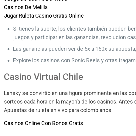
Casinos De Melilla
Jugar Ruleta Casino Gratis Online
Si tienes la suerte, los clientes también pueden be
juegos y participar en las ganancias, revolucion c
Las ganancias pueden ser de 5x a 150x su apuesta
Explore los casinos con Sonic Reels y otras trag
Casino Virtual Chile
Lansky se convirtió en una figura prominente en las op
sorteos cada hora en la mayoría de los casinos. Antes 
Apuestas de ruleta en vivo para colombianos.
Casinos Online Con Bonos Gratis