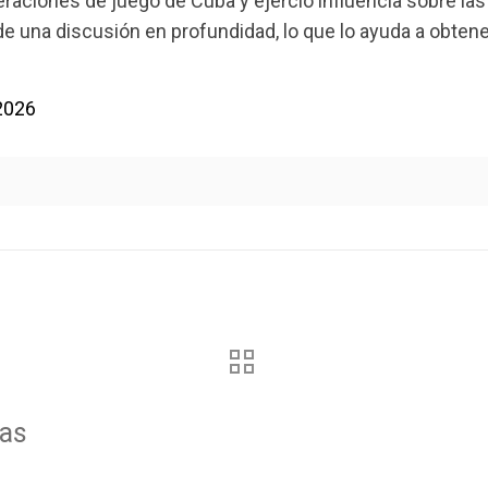
eraciones de juego de Cuba y ejerció influencia sobre las
de una discusión en profundidad, lo que lo ayuda a obten
2026
as