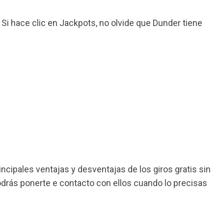
Si hace clic en Jackpots, no olvide que Dunder tiene
cipales ventajas y desventajas de los giros gratis sin
odrás ponerte e contacto con ellos cuando lo precisas