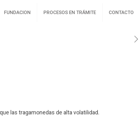
FUNDACION
PROCESOS EN TRÁMITE
CONTACTO
ue las tragamonedas de alta volatilidad.