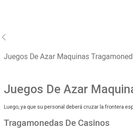
Juegos De Azar Maquinas Tragamoned
Juegos De Azar Maqui
Luego, ya que su personal deberá cruzar la frontera e
Tragamonedas De Casinos