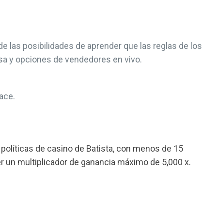
de las posibilidades de aprender que las reglas de los
esa y opciones de vendedores en vivo.
ace.
 políticas de casino de Batista, con menos de 15
er un multiplicador de ganancia máximo de 5,000 x.