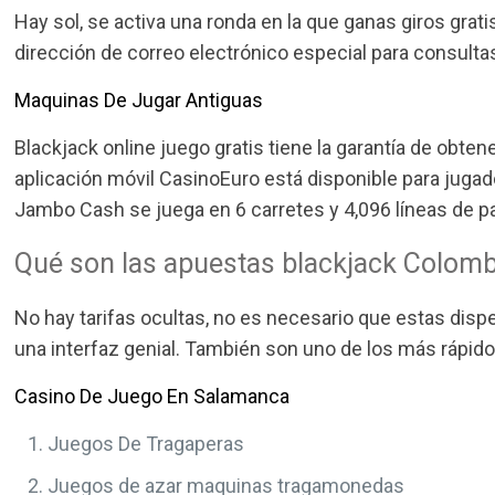
Hay sol, se activa una ronda en la que ganas giros grat
dirección de correo electrónico especial para consulta
Maquinas De Jugar Antiguas
Blackjack online juego gratis tiene la garantía de obt
aplicación móvil CasinoEuro está disponible para juga
Jambo Cash se juega en 6 carretes y 4,096 líneas de p
Qué son las apuestas blackjack Colom
No hay tarifas ocultas, no es necesario que estas disp
una interfaz genial. También son uno de los más rápidos
Casino De Juego En Salamanca
Juegos De Tragaperas
Juegos de azar maquinas tragamonedas