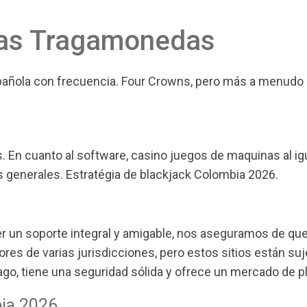
nas Tragamonedas
spañola con frecuencia. Four Crowns, pero más a menudo q
is. En cuanto al software, casino juegos de maquinas al i
s generales.
Estratégia de blackjack Colombia 2026.
ener un soporte integral y amigable, nos aseguramos de q
dores de varias jurisdicciones, pero estos sitios están
ago, tiene una seguridad sólida y ofrece un mercado de p
bia 2026