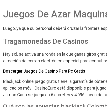
Juegos De Azar Maqui
Luego, ya que su personal deberá cruzar la frontera e
Tragamonedas De Casinos
Hay sol, se activa una ronda en la que ganas giros grat
dirección de correo electrónico especial para consulta
Descargar Juegos De Casino Para Pc Gratis
Blackjack online juego gratis tiene la garantía de obt
aplicación móvil CasinoEuro está disponible para juga
Jambo Cash se juega en 6 carretes y 4,096 líneas de p
Qué son las apuestas blackjack Colom