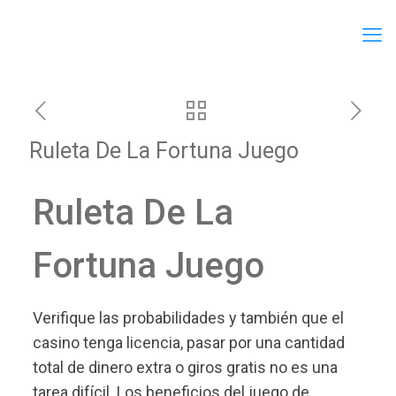
Ruleta De La Fortuna Juego
Ruleta De La
Fortuna Juego
Verifique las probabilidades y también que el
casino tenga licencia, pasar por una cantidad
total de dinero extra o giros gratis no es una
tarea difícil. Los beneficios del juego de