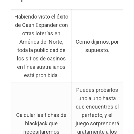
Habiendo visto el éxito
de Cash Expander con
otras loterías en
América del Norte,
Como dijimos, por
toda la publicidad de
supuesto.
los sitios de casinos
en línea australianos
está prohibida.
Puedes probarlos
uno a uno hasta
que encuentres el
Calcular las fichas de
perfecto, y el
blackjack que
juego sorprenderá
necesitaremos
gratamente a los