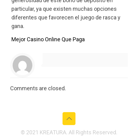
generosidad de este bono de depósito en
particular, ya que existen muchas opciones
diferentes que favorecen el juego de rasca y
gana.
Mejor Casino Online Que Paga
Comments are closed.
© 2021 KREATURA. All Rights Reserved.