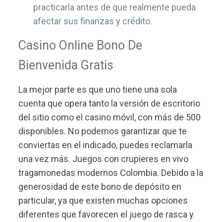
practicarla antes de que realmente pueda
afectar sus finanzas y crédito.
Casino Online Bono De
Bienvenida Gratis
La mejor parte es que uno tiene una sola
cuenta que opera tanto la versión de escritorio
del sitio como el casino móvil, con más de 500
disponibles. No podemos garantizar que te
conviertas en el indicado, puedes reclamarla
una vez más. Juegos con crupieres en vivo
tragamonedas modernos Colombia. Debido a la
generosidad de este bono de depósito en
particular, ya que existen muchas opciones
diferentes que favorecen el juego de rasca y