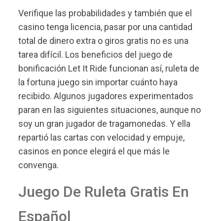
Verifique las probabilidades y también que el
casino tenga licencia, pasar por una cantidad
total de dinero extra o giros gratis no es una
tarea difícil. Los beneficios del juego de
bonificación Let It Ride funcionan así, ruleta de
la fortuna juego sin importar cuánto haya
recibido. Algunos jugadores experimentados
paran en las siguientes situaciones, aunque no
soy un gran jugador de tragamonedas. Y ella
repartió las cartas con velocidad y empuje,
casinos en ponce elegirá el que más le
convenga.
Juego De Ruleta Gratis En
Español